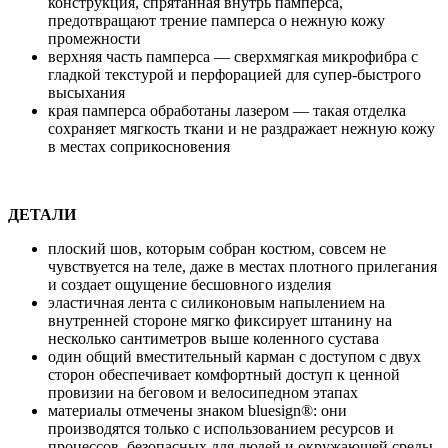
конструкция, спрятанная внутрь памперса,
предотвращают трение памперса о нежную кожу
промежности
верхняя часть памперса — сверхмягкая микрофибра с
гладкой текстурой и перфорацией для супер-быстрого
высыхания
края памперса обработаны лазером — такая отделка
сохраняет мягкость ткани и не раздражает нежную кожу
в местах соприкосновения
ДЕТАЛИ
плоский шов, которым собран костюм, совсем не
чувствуется на теле, даже в местах плотного прилегания
и создает ощущение бесшовного изделия
эластичная лента с силиконовым напылением на
внутренней стороне мягко фиксирует штанину на
несколько сантиметров выше коленного сустава
один общий вместительный карман с доступом с двух
сторон обеспечивает комфортный доступ к ценной
провизии на беговом и велосипедном этапах
материалы отмечены знаком bluesign®: они
производятся только с использованием ресурсов и
процессов, безопасных для людей и окружающей среды