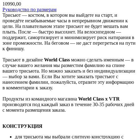
10990,00
Руководство по размерам
Трисьют — костюм, в котором вы выйдете на старт, и
проведёте незабываемые часы в непрерывном движении к
цели. На плавательном этапе трисьют не будет мешать вам
плыть. После — быстро высохнет. На велосипедном —
поддержит, самортизирует и минимизирует риск натирания в
зоне промежности. На беговом — не даст перегреться на пути
к финишу.
Трисьют в дизайне
World Class
можно сделать именным — в
случае вашего желания мы разместим фамилию на спине
вашего трисьюта. Но можно заказать и без индивидуализации
— выбор за вами. Если Вы хотите заказать тристьют с
нанесением фамилии, пожалуйста, отразите эту информацию
в комментарии к заказу.
Продукты из командного магазина
World Class x VTR
производятся под каждый заказ в течение 30-35 рабочих дней
с момента размещения заказа.
КОНСТРУКЦИЯ
для трисьюта мы выбрали слитную конструкцию с