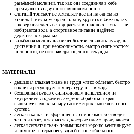
разъёмной молнией, так как она соединила в себе
преимущества двух противоположностей
слитный трисьют не замедляет вас ни на одном из
этапов. В нём комфортно плыть, крутить и бежать, так
как верхняя часть не задирается, в нижнюю часть — не
набирается вода, а спортивное питание надёжно
держится в карманах
разъёмная молния позволит быстро справить нужду на
дистанции и, при необходимости, быстро снять костюм
полностью, не потеряв драгоценные секунды
МАТЕРИАЛЫ
дышащая гладкая ткань на груди мягко облегает, быстро
сохнет и регулирует температуру тела в жару
бесшовный рукав с силиконовым напылением на
внутренней стороне и лазерной обработкой края
фиксирует рукав на пару сантиметров выше локтевого
сустава
легкая ткань с перфорацией на спине быстро отводит
тепло и влагу в тех местах, которые плохо продуваются
легкая сетчатая ткань подмышками хорошо вентилирует
и помогает с терморегуляцией в зоне обильного