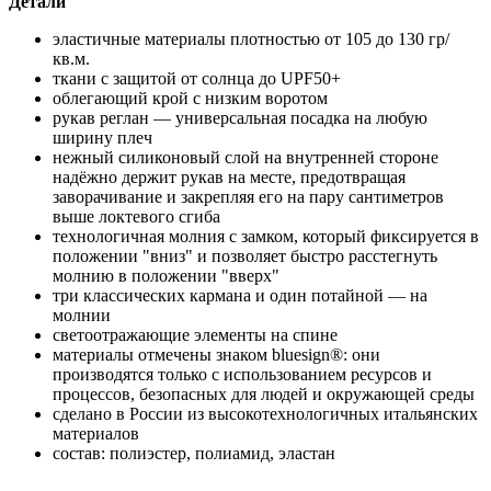
Детали
эластичные материалы плотностью от 105 до 130 гр/
кв.м.
ткани с защитой от солнца до UPF50+
облегающий крой с низким воротом
рукав реглан — универсальная посадка на любую
ширину плеч
нежный силиконовый слой на внутренней стороне
надёжно держит рукав на месте, предотвращая
заворачивание и закрепляя его на пару сантиметров
выше локтевого сгиба
технологичная молния с замком, который фиксируется в
положении "вниз" и позволяет быстро расстегнуть
молнию в положении "вверх"
три классических кармана и один потайной — на
молнии
светоотражающие элементы на спине
материалы отмечены знаком bluesign®: они
производятся только с использованием ресурсов и
процессов, безопасных для людей и окружающей среды
сделано в России из высокотехнологичных итальянских
материалов
состав: полиэстер, полиамид, эластан