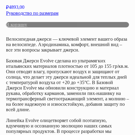
4893,00
₽
Руководство по размерам
В корзину
Велосипедная джерси — ключевой элемент вашего образа
на велосипеде. Аэродинамика, комфорт, внешний вид –
все эти вопросы закрывает джерси.
Базовая Джерси Evolve сделана из ультрамягких
итальянских материалов плотностью от 105 до 155 гр/кв.м.
Они отводят влагу, пропускают воздух и защищают от
солнца, что делает эту джерси идеальной для теплых дней
с температурой воздуха от +20 до +35°C. В Базовой
Джерси Evolve мы обновили конструкцию и материал
рукава, обработку карманов, заменили пвх-нашивку на
термотрансферный светоотражающий элемент, а молнию –
на более надежную и износостойкую, добавив защиту по
всей длине.
Линейка Evolve олицетворяет собой поэтапную,
вдумчивую и осознанную эволюцию наших самых
популярных продуктов. В процессе разработки мы