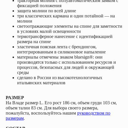
тракторная молния с полуавтоматическим замком с
фиксацией положения
защита молнии по всей длине
три классических кармана и один потайной — на
молнии
светоотражающие элементы на спине для заметности
в условиях малой освещенности
термотрансферное нанесение с идентификацией
размера на спине
эластичная поясная лента с брендингом,
интегрированным в силиконовое напыление
материалы отмечены знаком bluesign®: они
производятся только с использованием ресурсов и
процессов, безопасных для людей и окружающей
среды
сделано в России из высокотехнологичных
итальянских материалов
РАЗМЕР
На Владе размер L. Его рост 186 см, объем груди 103 см,
объем талии 83 см. Для выбора своего размера,
пожалуйста, воспользуйтесь нашим
руководством по
размерам
.