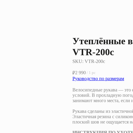
Утеплённые в
VTR-200c
SKU:
VTR-200c
2 990
₽
/
1 pc
Руководство по размерам
Велосипедные рукава — это 
условий. В прохладную погод
занимают много места, если 
Рукава сделаны из эластичн
Эластичная резина с силикон
плоский шов не ощущается на
ИНСТРУКЦИЯ ПО УХОД