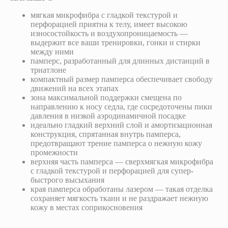
мягкая микрофибра с гладкой текстурой и
перфорацией приятна к телу, имеет высокою
износостойкость и воздухопроницаемость —
выдержит все ваши тренировки, гонки и стирки
между ними
памперс, разработанный для длинных дистанций в
триатлоне
компактный размер памперса обеспечивает свободу
движений на всех этапах
зона максимальной поддержки смещена по
направлению к носу седла, где сосредоточены пики
давления в низкой аэродинамичной посадке
идеально гладкий верхний слой и амортизационная
конструкция, спрятанная внутрь памперса,
предотвращают трение памперса о нежную кожу
промежности
верхняя часть памперса — сверхмягкая микрофибра
с гладкой текстурой и перфорацией для супер-
быстрого высыхания
края памперса обработаны лазером — такая отделка
сохраняет мягкость ткани и не раздражает нежную
кожу в местах соприкосновения