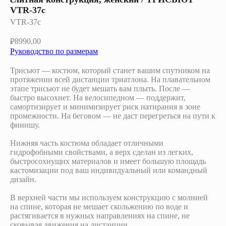
VTR-37c
VTR-37c
8990,00
₽
Руководство по размерам
Трисьют — костюм, который станет вашим спутником на
протяжении всей дистанции триатлона. На плавательном
этапе трисьют не будет мешать вам плыть. После —
быстро высохнет. На велосипедном — поддержит,
самортизирует и минимизирует риск натирания в зоне
промежности. На беговом — не даст перегреться на пути к
финишу.
Нижняя часть костюма обладает отличными
гидрофобными свойствами, а верх сделан из легких,
быстросохнущих материалов и имеет большую площадь
кастомизации под ваш индивидуальный или командный
дизайн.
В верхней части мы используем конструкцию с молнией
на спине, которая не мешает скольжению по воде и
растягивается в нужных направлениях на спине, не
сковывая движения на дистанции.